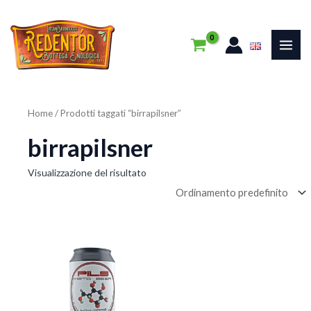
Vai
MAI
al
ME
contenuto
Home
/ Prodotti taggati “birrapilsner”
birrapilsner
Visualizzazione del risultato