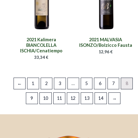
2021 Kalimera
2021 MALVASIA
BIANCOLELLA
ISONZO/Bolzicco Fausta
ISCHIA/Cenatiempo
12,96
€
33,34
€
←
1
2
3
…
5
6
7
8
9
10
11
12
13
14
→