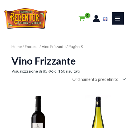
Vai
MAI
al
ME
contenuto
Home
/
Enoteca
/
Vino Frizzante
/ Pagina 8
Vino Frizzante
Visualizzazione di 85-96 di 160 risultati