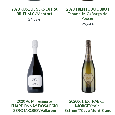
2020 ROSE DE SERS EXTRA
2020 TRENTODOC BRUT
BRUT M.C./Monfort
Tananai M.C./Borgo dei
Posseri
24,08
€
29,63
€
2020 Vo Millesimato
2020 X.T. EXTRABRUT
CHARDONNAY DOSAGGIO
MORGEX *Vini
ZERO M.C.BIO*/Vallarom
Estremi*/Cave Mont Blanc