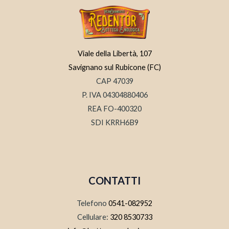
Viale della Libertà, 107
Savignano sul Rubicone (FC)
CAP 47039
P. IVA 04304880406
REA FO-400320
SDI KRRH6B9
CONTATTI
Telefono
0541-082952
Cellulare:
320 8530733