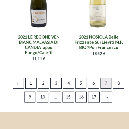
2021 LE REGONE VEN
2021 NOSIOLA Belle
BIANC MALVASIA DI
Frizzante Sui Lieviti M.F.
CANDIATappo
BIO*/Poli Francesco
Fungo/Caleffi
18,52
€
11,11
€
←
1
2
3
4
5
6
7
8
9
10
…
15
16
17
→