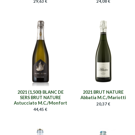
29,63
€
24,08
€
2021 (1,500) BLANC DE
2021 BRUT NATURE
SERS BRUT NATURE
Abbatia M.C./Mariotti
Astucciato M.C./Monfort
20,37
€
44,45
€